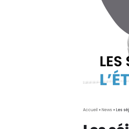
Accueil
»
News
»
Les sé