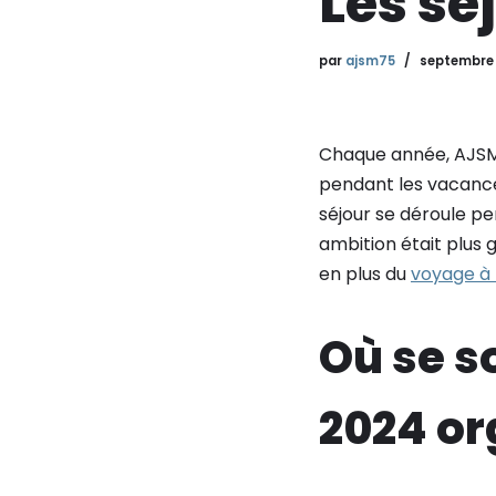
Les sé
par
ajsm75
septembre 
Chaque année, AJSM 
pendant les vacance
séjour se déroule pe
ambition était plus 
en plus du
voyage à
Où se s
2024 or