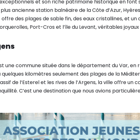
 exceptionnels et son riche patrimoine historique en fon
plus ancienne station balnéaire de la Côte d’Azur, Hyère
le offre des plages de sable fin, des eaux cristallines, et u
Porquerolles, Port-Cros et l’île du Levant, véritables joyau
gens
st une commune située dans le département du Var, en 
à quelques kilomètres seulement des plages de la Médite
if de l’Esterel et les rives de l’Argens, la ville offre un 
anquillité. C’est une destination que nous avions particuli