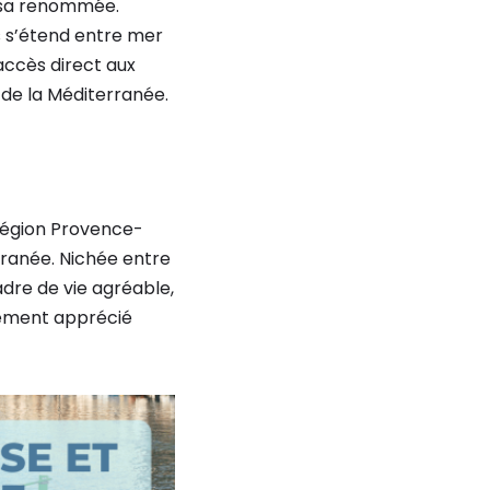
t sa renommée.
s s’étend entre mer
n accès direct aux
x de la Méditerranée.
région Provence-
rranée. Nichée entre
cadre de vie agréable,
èrement apprécié